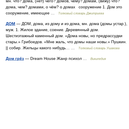
мн. что? дома, (нет) чего? домов, чему? домам, (вижу) что?
дома, чем? домами, о чём? о домах сооружение 1. Дом это
сооружение, имеющее …
Толковый словарь Дмитриева
ДОМ
— ДОМ, дома, из дому и из дома, мн. дома (домы устар.),
муж. 1. Жилое здание, соение. Деревянный дом.
Шестиэтажный каменный дом. «Дома новы, но предрассудки
стары.» Грибоедов. «Мне жаль, что домы наши новы.» Пушкин.
|| собир. Жильцы какого нибудь… …
Толковый словарь Ушакова
Дом грёз
— Dream House Жанр психол …
Википедия