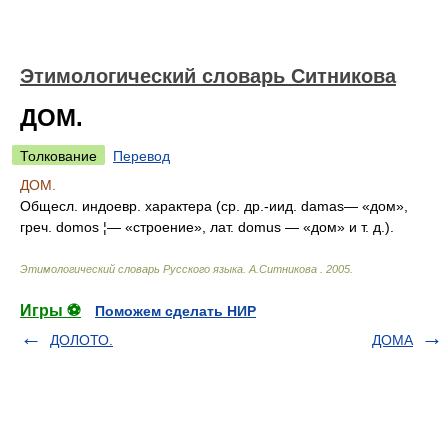
Этимологический словарь Ситникова
ДОМ.
Толкование
Перевод
ДОМ.
Общесл. индоевр. характера (ср. др.-иид. damas— «дом»,
греч. domos ¦— «строение», лат. domus — «дом» и т. д.).
Этимологический словарь Русского языка
.
А.Ситникова
.
2005
.
Игры ⚽
Поможем сделать НИР
ДОЛОТО.
ДОМА