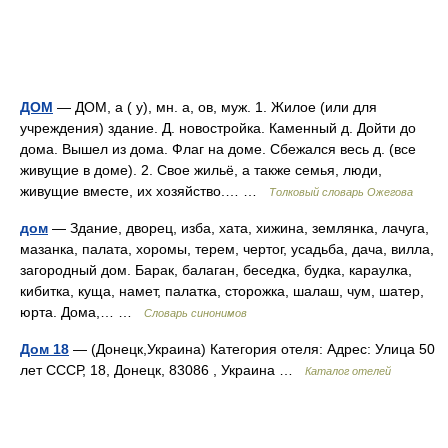
ДОМ
— ДОМ, а ( у), мн. а, ов, муж. 1. Жилое (или для
учреждения) здание. Д. новостройка. Каменный д. Дойти до
дома. Вышел из дома. Флаг на доме. Сбежался весь д. (все
живущие в доме). 2. Свое жильё, а также семья, люди,
живущие вместе, их хозяйство.… …
Толковый словарь Ожегова
дом
— Здание, дворец, изба, хата, хижина, землянка, лачуга,
мазанка, палата, хоромы, терем, чертог, усадьба, дача, вилла,
загородный дом. Барак, балаган, беседка, будка, караулка,
кибитка, куща, намет, палатка, сторожка, шалаш, чум, шатер,
юрта. Дома,… …
Словарь синонимов
Дом 18
— (Донецк,Украина) Категория отеля: Адрес: Улица 50
лет СССР, 18, Донецк, 83086 , Украина …
Каталог отелей