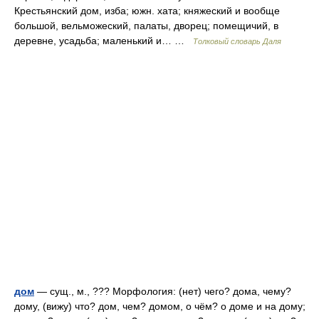
Крестьянский дом, изба; южн. хата; княжеский и вообще
большой, вельможеский, палаты, дворец; помещичий, в
деревне, усадьба; маленький и… …
Толковый словарь Даля
дом
— сущ., м., ??? Морфология: (нет) чего? дома, чему?
дому, (вижу) что? дом, чем? домом, о чём? о доме и на дому;